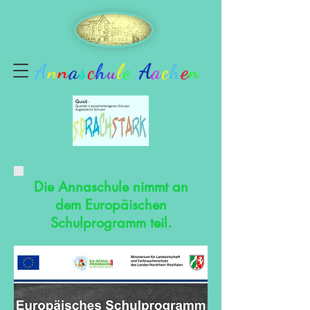
A
n
n
a
s
c
h
u
l
e
A
a
c
h
e
n
Die Annaschule nimmt an
dem Europäischen
Schulprogramm teil.