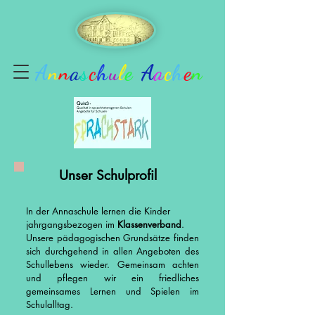
A
n
n
a
s
c
h
u
l
e
A
a
c
h
e
n
Unser Schulprofil
In der Annaschule lernen die Kinder
jahrgangsbezogen im
Klassenverband
.
Unsere pädagogischen Grundsätze finden
sich durchgehend in allen Angeboten des
Schullebens wieder. Gemeinsam achten
und pflegen wir ein friedliches
gemeinsames Lernen und Spielen im
Schulalltag.